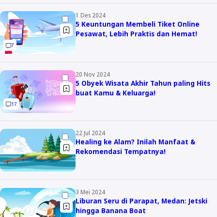
Kuliner
Home Living
1 Des 2024
Travel Tips
Family
5 Keuntungan Membeli Tiket Online
Pesawat, Lebih Praktis dan Hemat!
Self Improvement
7
Otomotif
About Me
20 Nov 2024
5 Obyek Wisata Akhir Tahun paling Hits
Work With Me
buat Kamu & Keluarga!
17
Contact
Privacy Policy
22 Jul 2024
Healing ke Alam? Inilah Manfaat &
Disclaimer
Rekomendasi Tempatnya!
3 Mei 2024
Liburan Seru di Parapat, Medan: Jetski
hingga Banana Boat